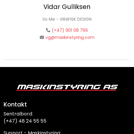
Vidar Gulliksen
So Me - GRAFISK DESIGN
(+47) 901 08 766
vg@maskinstyring.com
Kontakt
Sentralbord:
(+47) 48 24 55 55
Support - Maskinstyring: