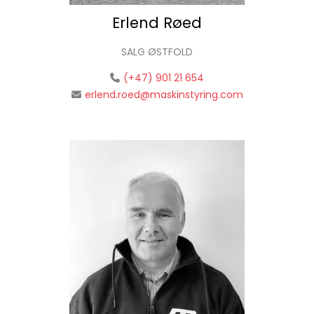
Erlend Røed
SALG ØSTFOLD
(+47) 901 21 654
erlend.roed@maskinstyring.com