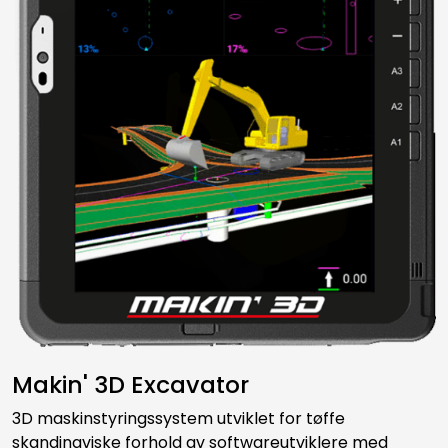
Makin' 3D Excavator
3D maskinstyringssystem utviklet for tøffe
skandinaviske forhold av softwareutviklere med