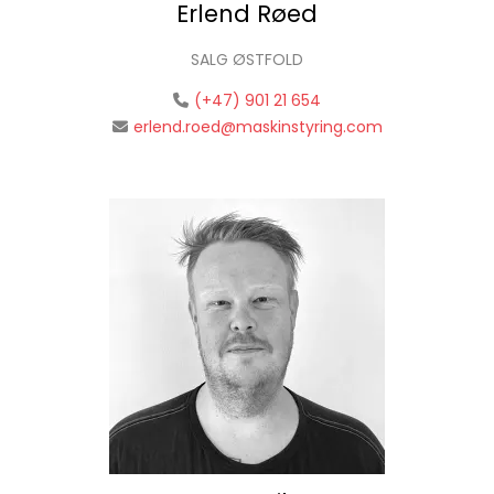
Erlend Røed
SALG ØSTFOLD
(+47) 901 21 654
erlend.roed@maskinstyring.com