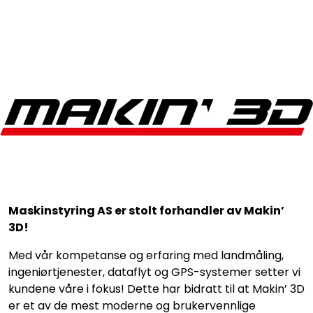
Skip to main content
Makin 3D
Tjenester
Referanser
Ansatte
Maskinstyring AS er stolt forhandler av Makin’
Kontakt oss
3D!
Laserbutikken
Med vår kompetanse og erfaring med landmåling,
ingeniørtjenester, dataflyt og GPS-systemer setter vi
kundene våre i fokus! Dette har bidratt til at Makin’ 3D
er et av de mest moderne og brukervennlige