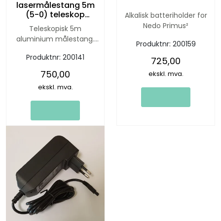
lasermålestang 5m
(5-0) teleskop
Alkalisk batteriholder for
m/clip-on libelle
Nedo Primus²
Teleskopisk 5m
aluminium målestang.
Produktnr:
200159
Lasermålestangen har
Produktnr:
200141
stålforsterkede knapper.
725,00
750,00
ekskl. mva.
ekskl. mva.