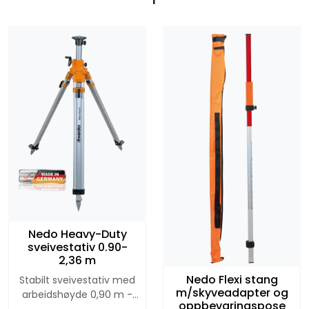
Nedo Heavy-Duty
sveivestativ 0.90-
2,36 m
Nedo Flexi stang
Stabilt sveivestativ med
m/skyveadapter og
arbeidshøyde 0,90 m -
oppbevaringspose
2,38 m. Spesielt egnet for