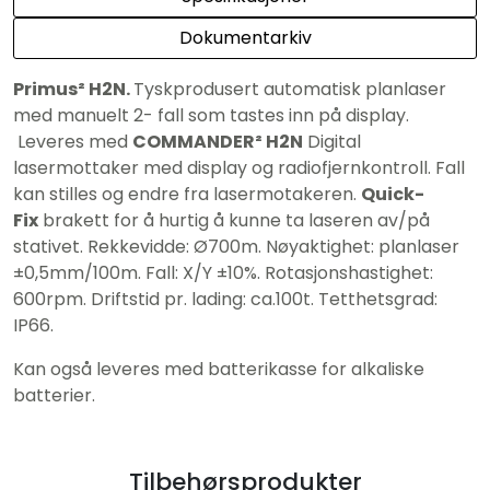
Dokumentarkiv
Primus² H2N.
Tyskprodusert automatisk planlaser
med manuelt 2- fall som tastes inn på display.
Leveres med
COMMANDER² H2N
Digital
lasermottaker med display og radiofjernkontroll. Fall
kan stilles og endre fra lasermotakeren.
Quick-
Fix
brakett for å hurtig å kunne ta laseren av/på
stativet. Rekkevidde: Ø700m. Nøyaktighet: planlaser
±0,5mm/100m. Fall: X/Y ±10%. Rotasjonshastighet:
600rpm. Driftstid pr. lading: ca.100t. Tetthetsgrad:
IP66.
Kan også leveres med batterikasse for alkaliske
batterier.
Tilbehørsprodukter