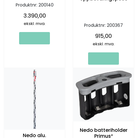
Produktnr:
200140
roterende lasere.
3.390,00
ekskl. mva.
Produktnr:
200367
915,00
ekskl. mva.
Nedo batteriholder
Nedo alu.
Primus²