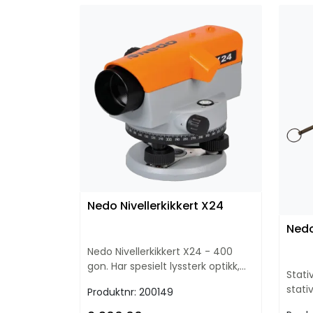
Nedo Nivellerkikkert X24
Nedo
Nedo Nivellerkikkert X24 - 400
gon. Har spesielt lyssterk optikk,
Stati
stor objektivåpning, og
stati
Produktnr:
200149
luftdempet kompensator
gulv.