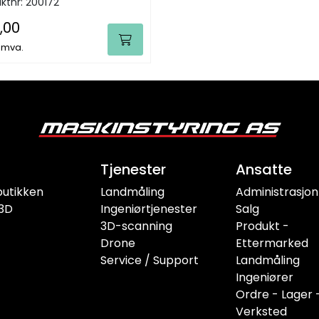
ktnr:
200172
,00
. mva.
Tjenester
Ansatte
butikken
Landmåling
Administrasjon
3D
Ingeniørtjenester
Salg
3D-scanning
Produkt -
Drone
Ettermarked
Service / Support
Landmåling
Ingeniører
Ordre - Lager 
Verksted