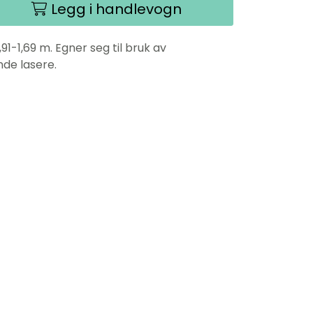
Legg i handlevogn
1-1,69 m. Egner seg til bruk av
nde lasere.