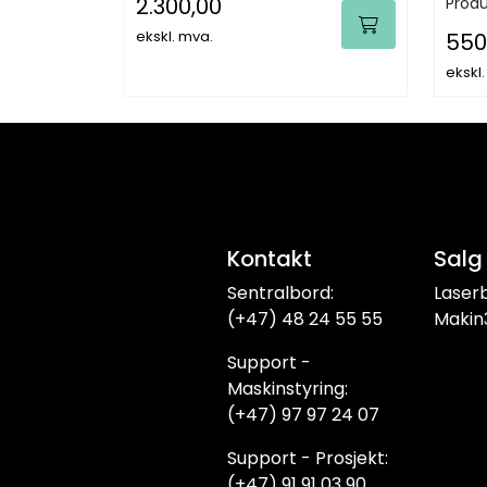
2.300,00
Produ
ekskl. mva.
550
ekskl
Kontakt
Salg
Sentralbord:
Laser
(+47) 48 24 55 55
Makin
Support -
Maskinstyring:
(+47) 97 97 24 07
Support - Prosjekt:
(+47) 91 91 03 90