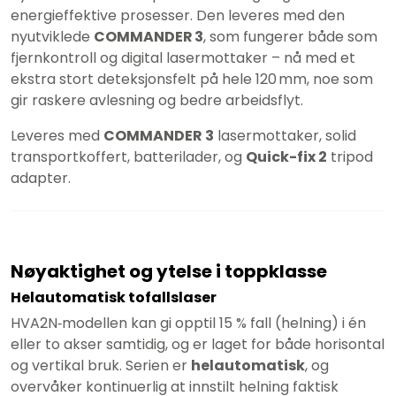
energieffektive prosesser. Den leveres med den
nyutviklede
COMMANDER 3
, som fungerer både som
fjernkontroll og digital lasermottaker – nå med et
ekstra stort deteksjonsfelt på hele 120 mm, noe som
gir raskere avlesning og bedre arbeidsflyt.
Leveres med
COMMANDER 3
lasermottaker, solid
transportkoffert, batterilader, og
Quick-fix 2
tripod
adapter.
Nøyaktighet og ytelse i toppklasse
Helautomatisk tofallslaser
HVA2N‑modellen kan gi opptil 15 % fall (helning) i én
eller to akser samtidig, og er laget for både horisontal
og vertikal bruk. Serien er
helautomatisk
, og
overvåker kontinuerlig at innstilt helning faktisk