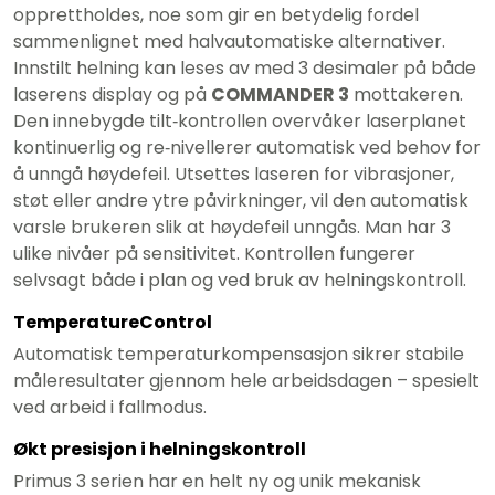
opprettholdes, noe som gir en betydelig fordel
sammenlignet med halvautomatiske alternativer.
Innstilt helning kan leses av med 3 desimaler på både
laserens display og på
COMMANDER 3
mottakeren.
Den innebygde tilt‑kontrollen overvåker laserplanet
kontinuerlig og re‑nivellerer automatisk ved behov for
å unngå høydefeil. Utsettes laseren for vibrasjoner,
støt eller andre ytre påvirkninger, vil den automatisk
varsle brukeren slik at høydefeil unngås. Man har 3
ulike nivåer på sensitivitet. Kontrollen fungerer
selvsagt både i plan og ved bruk av helningskontroll.
TemperatureControl
Automatisk temperaturkompensasjon sikrer stabile
måleresultater gjennom hele arbeidsdagen – spesielt
ved arbeid i fallmodus.
Økt presisjon i helningskontroll
Primus 3 serien har en helt ny og unik mekanisk