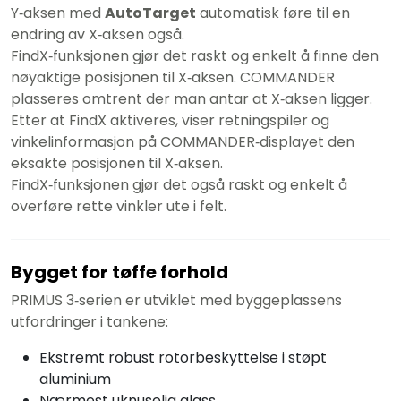
Y‑aksen med
AutoTarget
automatisk føre til en
endring av X‑aksen også.
FindX‑funksjonen gjør det raskt og enkelt å finne den
nøyaktige posisjonen til X‑aksen. COMMANDER
plasseres omtrent der man antar at X‑aksen ligger.
Etter at FindX aktiveres, viser retningspiler og
vinkelinformasjon på COMMANDER‑displayet den
eksakte posisjonen til X‑aksen.
FindX‑funksjonen gjør det også raskt og enkelt å
overføre rette vinkler ute i felt.
Bygget for tøffe forhold
PRIMUS 3‑serien er utviklet med byggeplassens
utfordringer i tankene:
Ekstremt robust rotorbeskyttelse i støpt
aluminium
Nærmest uknuselig glass