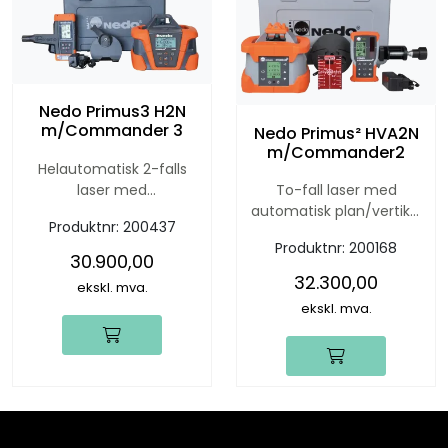
Nedo Primus3 H2N
m/Commander 3
Nedo Primus² HVA2N
m/Commander2
Helautomatisk 2-falls
laser med
To-fall laser med
bakgrunnsbelyst display!
automatisk plan/vertikal
Produktnr:
200437
Opptil 15% helning i X/Y
og fall. Dette er Nedo's
Produktnr:
200168
akse, segmentkontroll,
toppmodell som har alt!
30.900,00
og masse praktiske nye
32.300,00
ekskl. mva.
funksjoner.
ekskl. mva.