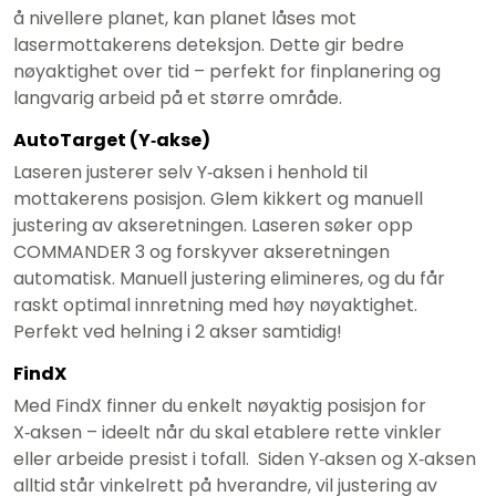
å nivellere planet, kan planet låses mot
lasermottakerens deteksjon. Dette gir bedre
nøyaktighet over tid – perfekt for finplanering og
langvarig arbeid på et større område.
AutoTarget (Y‑akse)
Laseren justerer selv Y‑aksen i henhold til
mottakerens posisjon. Glem kikkert og manuell
justering av akseretningen. Laseren søker opp
COMMANDER 3 og forskyver akseretningen
automatisk. Manuell justering elimineres, og du får
raskt optimal innretning med høy nøyaktighet.
Perfekt ved helning i 2 akser samtidig!
FindX
Med FindX finner du enkelt nøyaktig posisjon for
X‑aksen – ideelt når du skal etablere rette vinkler
eller arbeide presist i tofall. Siden Y‑aksen og X‑aksen
alltid står vinkelrett på hverandre, vil justering av