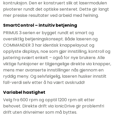
kontruksjon. Den er konstruert slik at lasermodulen
pivoterer rundt det optiske senteret. Dette gir langt
mer presise resultater ved arbeid med helning.
SmartControl – intuitiv betjening
PRIMUS 3‑serien er bygget rundt et smart og
oversiktlig betjeningskonsept. Både laseren og
COMMANDER 3 har identisk knappelayout og
opplyste displays, noe som gjør innstilling, kontroll og
justering svært enkelt – også for nye brukere. Alle
viktige funksjoner er tilgjengelige direkte via knapper,
mens mer avanserte innstillinger nås gjennom en
ryddig meny. Og selvfølgelig, laseren husker innstilt
fall-verdi selv etter å ha vært avskrudd!
Variabel hastighet
Velg fra 600 rpm og opptil 1200 rpm alt etter
behovet. Direkte drift via IonicDrive gir problemfri
drift uten drivreimer som må byttes.