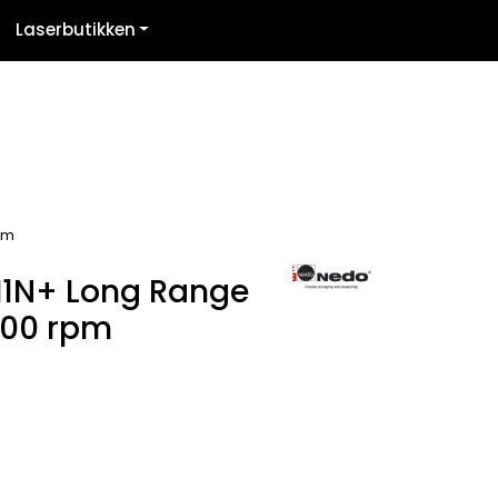
Laserbutikken
Kontakt oss
Logg inn
pm
H1N+ Long Range
900 rpm