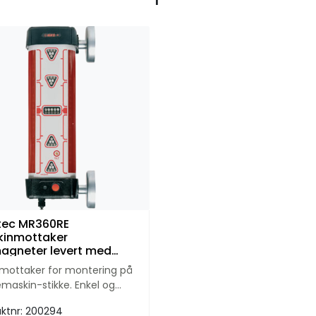
tec MR360RE
kinmottaker
gneter levert med
 i koffert
mottaker for montering på
maskin-stikke. Enkel og
e og med 360 graders
ktnr:
200294
aksområde.