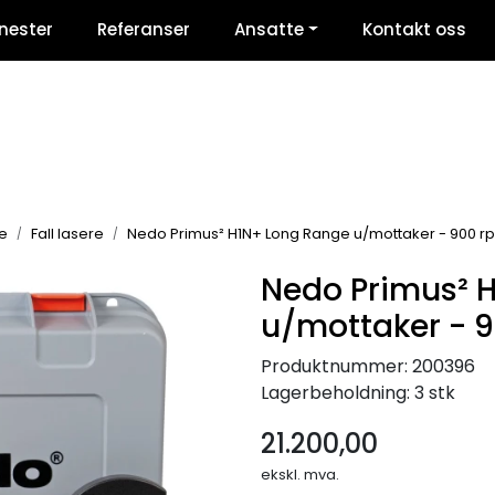
nester
Referanser
Ansatte
Kontakt oss
e
Fall lasere
Nedo Primus² H1N+ Long Range u/mottaker - 900 r
Nedo Primus² 
u/mottaker - 
Produktnummer:
200396
Lagerbeholdning:
3 stk
21.200,00
ekskl. mva.