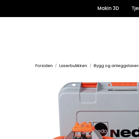
Skip to main content
Makin 3D
Tje
Forsiden
Laserbutikken
Bygg og anleggslaser