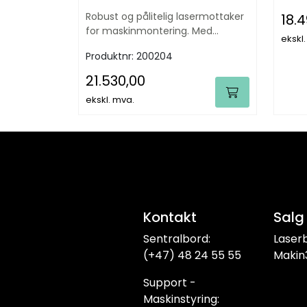
Robust og pålitelig lasermottaker
18.
for maskinmontering. Med
ekskl
tiltkompensering inntil 30° vinkel!
Produktnr:
200204
21.530,00
ekskl. mva.
Kontakt
Salg
Sentralbord:
Laser
(+47) 48 24 55 55
Makin
Support -
Maskinstyring: