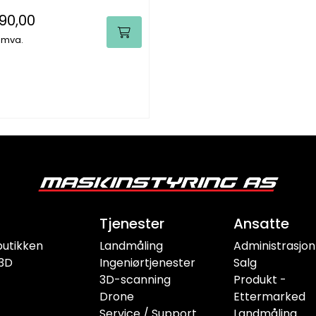
490,00
. mva.
Tjenester
Ansatte
butikken
Landmåling
Administrasjon
3D
Ingeniørtjenester
Salg
3D-scanning
Produkt -
Drone
Ettermarked
Service / Support
Landmåling