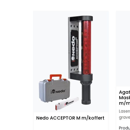
Aga
Mas
m/ma
lader
Laser
grave
Nedo ACCEPTOR M m/koffert
bruk
Produ
mott