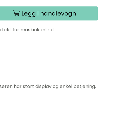
Legg i handlevogn
rfekt for maskinkontrol.
eren har stort display og enkel betjening.