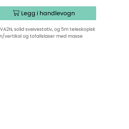
Legg i handlevogn
2N, solid sveivestativ, og 5m teleskopisk
n/vertikal og tofallslaser med masse