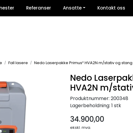
nester
Referanser
Ansatte
Kontakt oss
e
Fall lasere
Nedo Laserpakke Primus² HVA2N m/stativ og stang
Nedo Laserpak
HVA2N m/stati
Produktnummer:
200348
Lagerbeholdning:
1 stk
34.900,00
ekskl. mva.