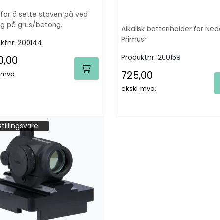
 for å sette staven på ved
g på grus/betong.
Alkalisk batteriholder for Ned
Primus²
ktnr:
200144
Produktnr:
200159
0,00
725,00
. mva.
ekskl. mva.
tillingsvare