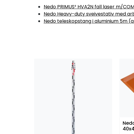
Nedo PRIMUS² HVA2N fall laser m/COM
Nedo Heavy-duty sveivestativ med arb
Nedo teleskopstang i aluminium 5m (art
Nedo
40x