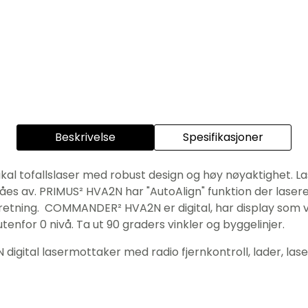
Beskrivelse
Spesifikasjoner
al tofallslaser med robust design og høy nøyaktighet. Las
 slåes av. PRIMUS² HVA2N har "AutoAlign" funktion der l
 i Y retning. COMMANDER² HVA2N er digital, har display s
enfor 0 nivå. Ta ut 90 graders vinkler og byggelinjer.
ital lasermottaker med radio fjernkontroll, lader, laserb