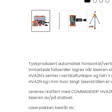
Tyskprodusert automatisk horisontal/vertik
Inntastede fallverdier lagres når laseren
HVA2N's senter i vertikalfunksjon og fall
HVA2N og i mm hvor langt laserstrålen er ut
Leveres i koffert med COMMANDER² HVA2N dig
laseren av/på stativet.
Laserpakken består av :