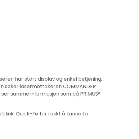
eren har stort display og enkel betjening.
aseren søker lasermottakeren COMMANDER²
om viser samme informasjon som på PRIMUS²
link, Quick-Fix for raskt å kunne ta