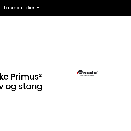
Laserbutikken
Kontakt oss
Logg inn
ke Primus²
v og stang