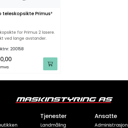
 teleskopsikte Primus²
kopsikte for Primus 2 lasere.
kt ved lange avstander.
ktnr:
200158
90,00
. mva.
Tjenester
Ansatte
butikken
Landmåling
Administrasjon