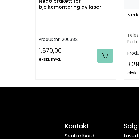
Nedo brakett for
bjelkemontering av laser
Nedo
Teles
Produktnr:
200382
Perfe
1.670,00
Produ
ekskl. mva.
3.2
ekskl
Kontakt
Salg
Sentralbord:
Laser