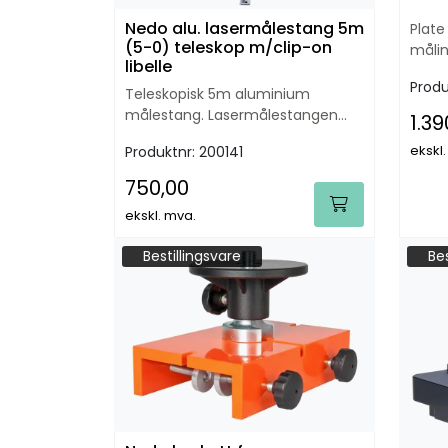
Nedo alu. lasermålestang 5m
Plate
(5-0) teleskop m/clip-on
målin
libelle
Produ
Teleskopisk 5m aluminium
målestang. Lasermålestangen
1.39
har stålforsterkede knapper.
ekskl
Produktnr:
200141
750,00
ekskl. mva.
Bestillingsvare
Bes