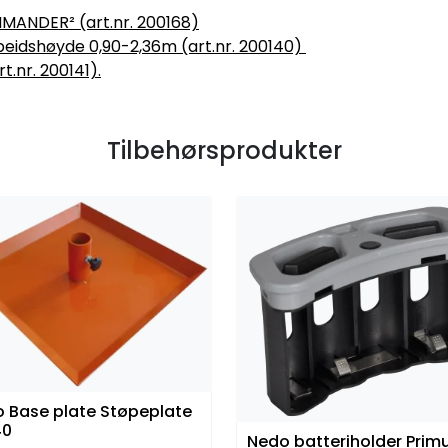
MANDER² (art.nr. 200168)
eidshøyde 0,90-2,36m (art.nr. 200140)
.nr. 200141).
Tilbehørsprodukter
 Base plate Støpeplate
40
Nedo batteriholder Prim