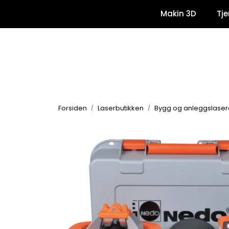
Skip to main content
Makin 3D
Tje
Forsiden
Laserbutikken
Bygg og anleggslaser