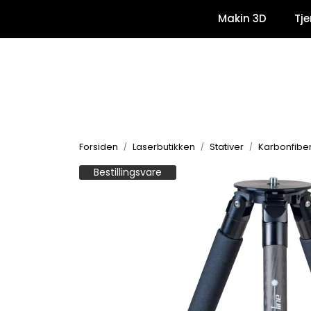
Skip to main content
Makin 3D
Tje
Forsiden
Laserbutikken
Stativer
Karbonfiber
Bestillingsvare