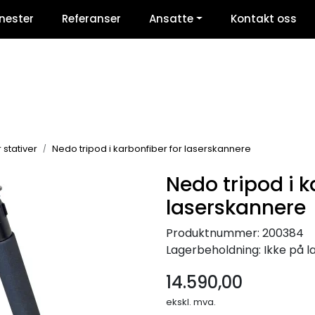
nester
Referanser
Ansatte
Kontakt oss
 stativer
Nedo tripod i karbonfiber for laserskannere
Nedo tripod i k
laserskannere
Produktnummer:
200384
Lagerbeholdning:
Ikke på l
14.590,00
ekskl. mva.