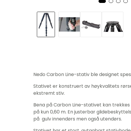
Nedo Carbon Line-stativ ble designet spes
Stativet er konstruert av høykvalitets rør
ekstremt stiv.
Bena på Carbon Line-stativet kan trekkes u
på kun 0,60 m. En justerbar glidebeskyttels
på gulv innendørs men også utendørs.
Stativet har et stort, avtagbart stativho