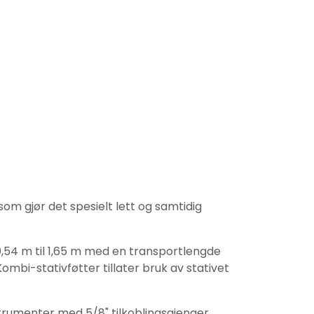
om gjør det spesielt lett og samtidig
0,54 m til 1,65 m med en transportlengde
Kombi-stativføtter tillater bruk av stativet
trumenter med 5/8" tilkoblingsgjenger.