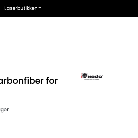
Laserbutikken
Kontakt oss
Logg inn
arbonfiber for
ager