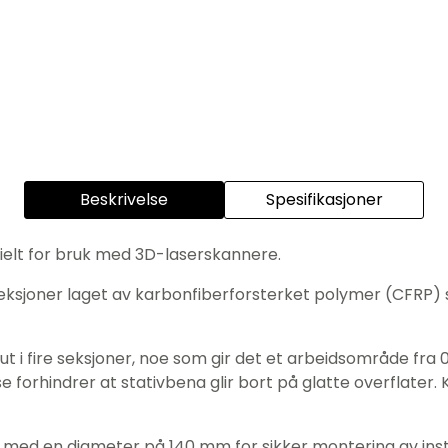
Beskrivelse
Spesifikasjoner
ielt for bruk med 3D-laserskannere.
seksjoner laget av karbonfiberforsterket polymer (CFRP) s
t i fire seksjoner, noe som gir det et arbeidsområde fra 
e forhindrer at stativbena glir bort på glatte overflater. 
de med en diameter på 140 mm for sikker montering av ins