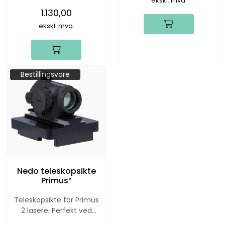
ekskl. mva.
1.130,00
ekskl. mva.
Bestillingsvare
Nedo teleskopsikte
Primus²
Teleskopsikte for Primus
2 lasere. Perfekt ved
lange avstander.