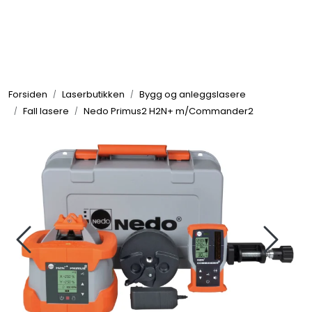
Skip to main content
Makin 3D
Forsiden
Laserbutikken
Bygg og anleggslasere
Tjenester
Fall lasere
Nedo Primus2 H2N+ m/Commander2
Referanser
Ansatte
Kontakt oss
Laserbutikken