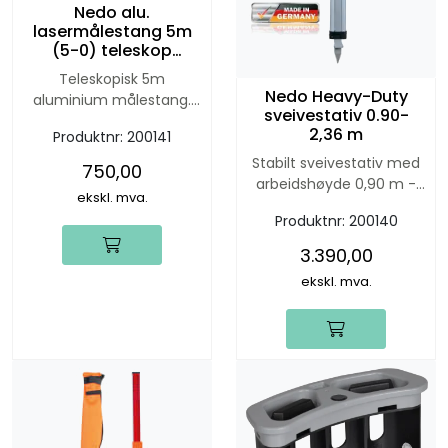
Nedo alu.
lasermålestang 5m
(5-0) teleskop
m/clip-on libelle
Teleskopisk 5m
Nedo Heavy-Duty
aluminium målestang.
sveivestativ 0.90-
Lasermålestangen har
2,36 m
Produktnr:
200141
stålforsterkede knapper.
Stabilt sveivestativ med
750,00
arbeidshøyde 0,90 m -
ekskl. mva.
2,38 m. Spesielt egnet for
Produktnr:
200140
roterende lasere.
3.390,00
ekskl. mva.