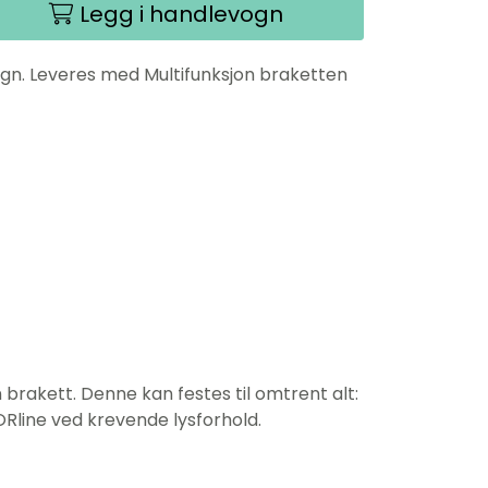
Legg i handlevogn
ign. Leveres med Multifunksjon braketten
brakett. Denne kan festes til omtrent alt:
line ved krevende lysforhold.