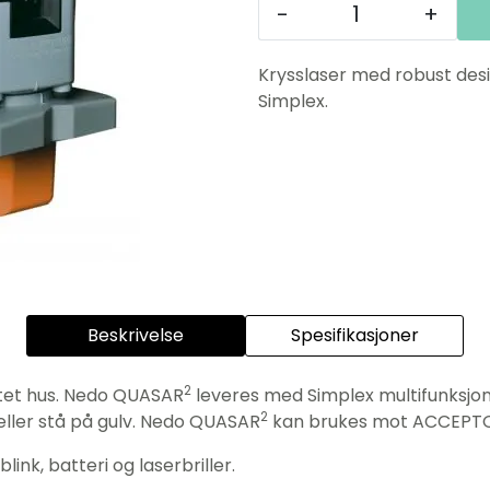
-
+
Krysslaser med robust des
Simplex.
Beskrivelse
Spesifikasjoner
2
tet hus. Nedo QUASAR
leveres med Simplex multifunksjon 
2
v eller stå på gulv. Nedo QUASAR
kan brukes mot ACCEPTOR
ink, batteri og laserbriller.