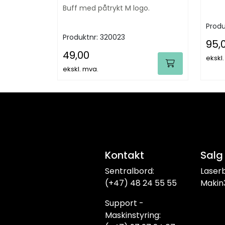
Buff med påtrykt M logo.
Produ
Produktnr:
320023
95,
49,00
ekskl
ekskl. mva.
Kontakt
Salg
Sentralbord:
Laser
(+47) 48 24 55 55
Makin
Support -
Maskinstyring: