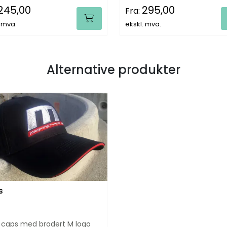
245,00
295,00
Fra:
. mva.
ekskl. mva.
Alternative produkter
s
 caps med brodert M logo