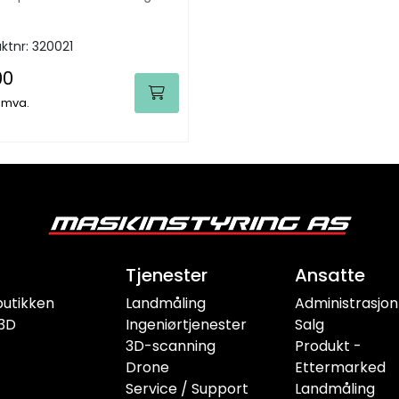
ktnr:
320021
00
. mva.
Tjenester
Ansatte
butikken
Landmåling
Administrasjon
3D
Ingeniørtjenester
Salg
3D-scanning
Produkt -
Drone
Ettermarked
Service / Support
Landmåling