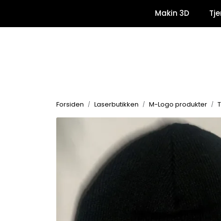
Skip to main content
Makin 3D
Tje
Forsiden
Laserbutikken
M-Logo produkter