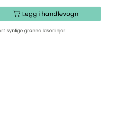
Legg i handlevogn
t synlige grønne laserlinjer.