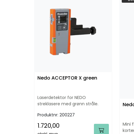
Nedo ACCEPTOR X green
Laserdetektor for NEDO
streklasere med grønn stråle.
Nedo
Produktnr:
200227
Mini 
1.720,00
korte
ekskl. mva.