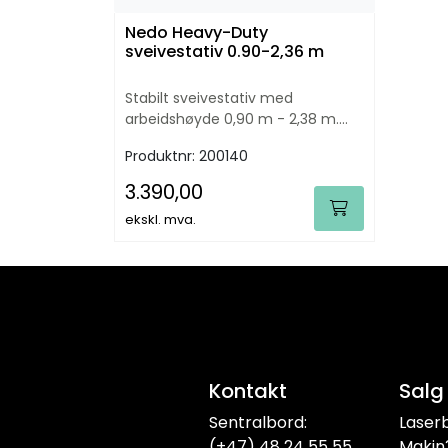
Nedo Heavy-Duty
sveivestativ 0.90-2,36 m
Stabilt sveivestativ med
arbeidshøyde 0,90 m - 2,38 m.
Spesielt egnet for roterende
Produktnr:
200140
lasere.
3.390,00
ekskl. mva.
Kontakt
Salg
Sentralbord:
Laser
(+47) 48 24 55 55
Makin