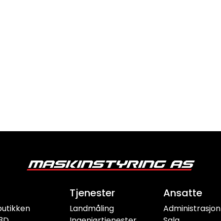
Tjenester
Ansatte
butikken
Landmåling
Administrasjon
3D
Ingeniørtjenester
Salg