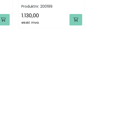
nivellerkikkerter og roterende
Produktnr:
200199
lasere.
1.130,00
ekskl. mva.