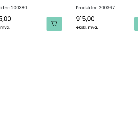
ktnr:
200380
Produktnr:
200367
5,00
915,00
. mva.
ekskl. mva.