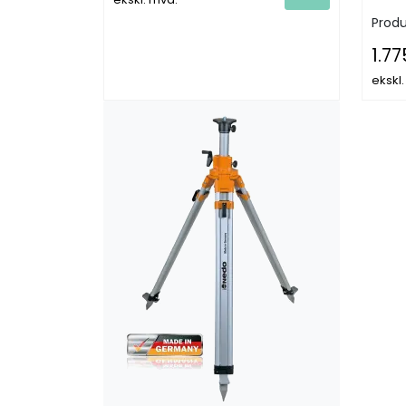
Produ
1.77
ekskl